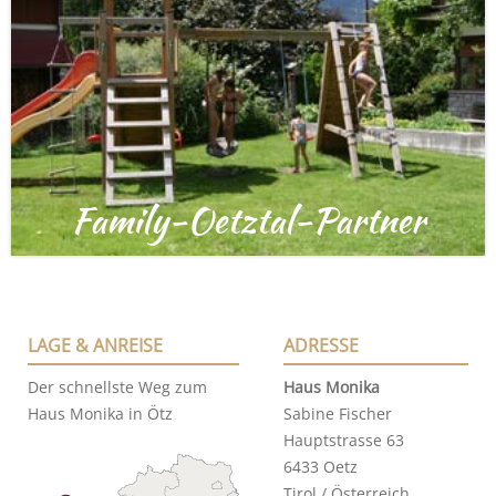
Family-Oetztal-Partner
LAGE & ANREISE
ADRESSE
Der schnellste Weg zum
Haus Monika
Haus Monika in Ötz
Sabine Fischer
Hauptstrasse 63
6433 Oetz
Tirol / Österreich